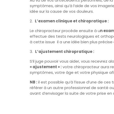
Au vu de vos antécédents personnels, de la 
symptômes, ainsi qu’à l’aide de vos imagerie
idée sur la cause de vos douleurs.
2.
L’examen clinique et chiropratique :
Le chiropracteur procède ensuite à u
n exam
effectue des tests neurologiques et orthop
à cette issue il a une idée bien plus précise 
3.
L’ajustement chiropratique :
S’il juge pouvoir vous aider, vous recevrez al
« ajustement » :
votre chiropracteur aura r
symptômes, votre âge et votre physique afi
NB :
il est possible qu’à l’issue d’une de ces
référer à un autre professionnel de santé 
avant d’envisager la suite de votre prise en
Navigation