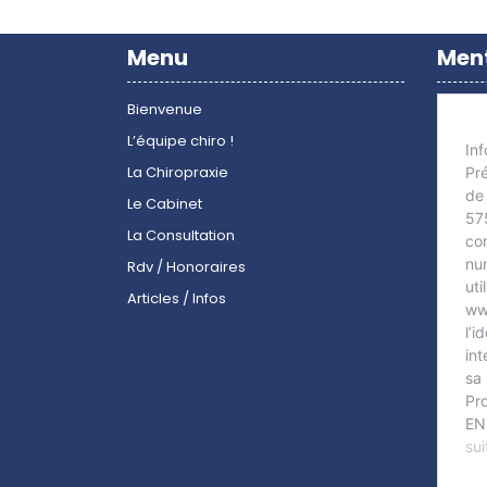
de
Menu
Ment
l’article
Bienvenue
L’équipe chiro !
La Chiropraxie
Le Cabinet
La Consultation
Rdv / Honoraires
Articles / Infos