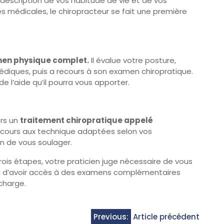
description de vos habitude de vie et de vos
s médicales, le chiropracteur se fait une première
en physique complet.
Il évalue votre posture,
édiques, puis a recours à son examen chiropratique.
de l’aide qu’il pourra vous apporter.
ors un
traitement chiropratique appelé
ecours aux technique adaptées selon vos
n de vous soulager.
 trois étapes, votre praticien juge nécessaire de vous
ou d’avoir accès à des examens complémentaires
 charge.
Previous:
Article précédent