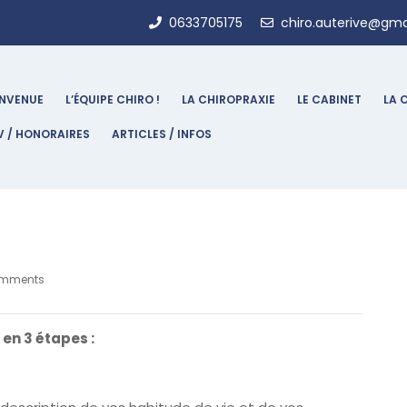
0633705175
chiro.auterive@gma
ENVENUE
L’ÉQUIPE CHIRO !
LA CHIROPRAXIE
LE CABINET
LA 
V / HONORAIRES
ARTICLES / INFOS
omments
en 3 étapes :