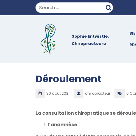
Skip
to
content
BI
Sophie Entwistle,
Chiropracteure
RD
Déroulement
30 août 2021
chiropracteur
0 C
La consultation chiropratique se déroule 
l’anamnèse