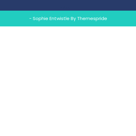
« Août
- Sophie Entwistle
By Themespride