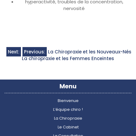
hyperactivité, troubles de la concentration,
nervosité
Navigation
Next:
Previous:
La Chiropraxie et les Nouveaux-Nés
La chiropraxie et les Femmes Enceintes
de
l’article
Menu
Bienvenue
L’équipe chiro !
La Chiropraxie
Le Cabinet
La Consultation