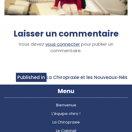
Laisser un commentaire
Vous devez
vous connecter
pour publier un
commentaire.
Navigation
Published in
La Chiropraxie et les Nouveaux-Nés
de
Menu
l’article
Bienvenue
L’équipe chiro !
La Chiropraxie
Le Cabinet