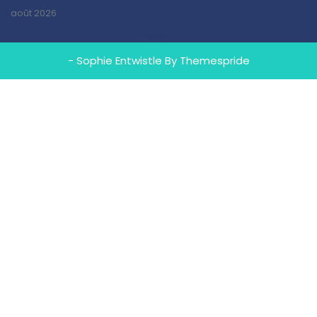
août 2026
« Août
- Sophie Entwistle
By Themespride