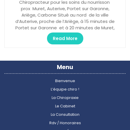
Chiropracteur pour les soins du nourrisson
prox Muret, Auterive, Portet sur Garonne,
Ariège, Carbone Situé au nord de la ville
d’Auterive, proche de l’Ariège, à 15 minutes de
Portet sur Garonne et à 20 minutes de Muret,
Read More
Menu
Bienvenue
L’équipe chiro !
La Chiropraxie
Le Cabinet
La Consultation
Rdv / Honoraires