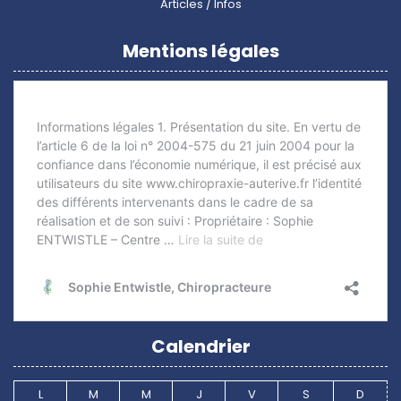
Articles / Infos
Mentions légales
Calendrier
L
M
M
J
V
S
D