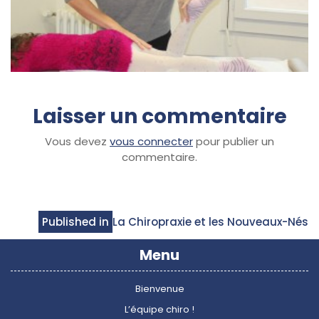
Laisser un commentaire
Vous devez
vous connecter
pour publier un
commentaire.
Navigation
Published in
La Chiropraxie et les Nouveaux-Nés
de
Menu
l’article
Bienvenue
L’équipe chiro !